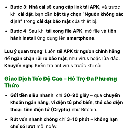
Bước 3
:
Nhà cái
sẽ
cung cấp link tải APK
, và trước
khi
cài đặt
, bạn cần
bật tùy chọn “Nguồn không xác
định”
trong
cài đặt bảo mật
của thiết bị.
Bước 4
: Sau khi
tải xong file APK
, mở file và
tiến
hành install
ứng dụng lên
smartphone
.
Lưu ý quan trọng
: Luôn
tải APK từ nguồn chính hãng
để
ngăn chặn rủi ro bảo mật
, như virus hoặc lừa đảo.
Khuyến nghị
: Kiểm tra antivirus trước khi cài.
Giao Dịch Tốc Độ Cao – Hỗ Trợ Đa Phương
Thức
Gửi tiền siêu nhanh
: chỉ
30-90 giây
– qua
chuyển
khoản ngân hàng
,
ví điện tử phổ biến
,
thẻ cào điện
thoại
,
tiền điện tử (Crypto)
như Bitcoin.
Rút vốn nhanh chóng
chỉ
3-10 phút
–
không hạn
chế số lượt
mỗi ngày.