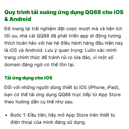
Quy trình tải xuống ứng dụng QQ88 cho iOS
& Android
Để mang lại trải nghiệm đặt cược mượt mà và tiện ích
tối ưu, nhà cái QQ88 đã phát triển app di động tương
thích hoàn hảo với hai hệ điều hành hàng đầu hiện nay
là iOS và Android. Lưu ý quan trọng: Luôn xác minh
trang chính thức để tránh rủi ro lừa đảo, vì một số
domain đáng ngờ có thể tồn tại.
Tải ứng dụng cho iOS
Đối với những người dùng thiết bị IOS (iPhone, iPad),
bạn có thể tải ứng dụng QQ88 trực tiếp từ App Store
theo hướng dẫn cụ thể như sau.
Bước 1: Đầu tiên, hãy mở App Store trên thiết bị
điện thoại của mình đáng sử dụng.