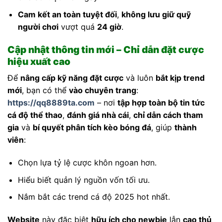
Cam kết an toàn tuyệt đối
,
không lưu giữ quỹ
người chơi
vượt quá
24 giờ
.
Cập nhật thông tin mới – Chỉ dẫn đặt cược
hiệu xuất cao
Để
nâng cấp kỹ năng đặt cược
và luôn
bắt kịp trend
mới
, bạn có thể
vào chuyên trang
:
https://qq8889ta.com
– nơi
tập hợp toàn bộ tin tức
cá độ thể thao
,
đánh giá nhà cái
,
chỉ dẫn cách tham
gia
và
bí quyết phân tích kèo bóng đá
, giúp
thành
viên
:
Chọn lựa tỷ lệ cược khôn ngoan hơn.
Hiểu biết quản lý nguồn vốn tối ưu.
Nắm bắt các trend cá độ 2025 hot nhất.
Website
này đặc biệt
hữu ích cho newbie
lẫn
cao thủ