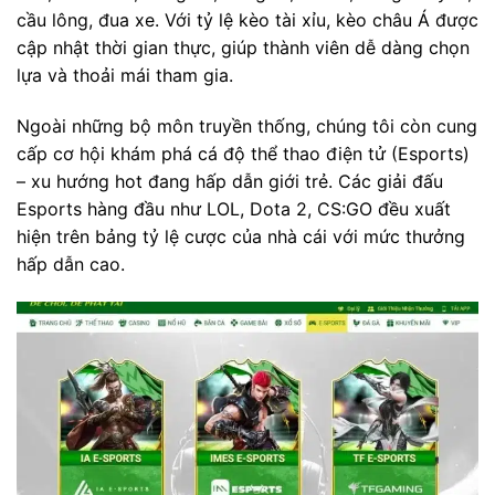
cầu lông, đua xe. Với tỷ lệ kèo tài xỉu, kèo châu Á được
cập nhật thời gian thực, giúp thành viên dễ dàng chọn
lựa và thoải mái tham gia.
Ngoài những bộ môn truyền thống, chúng tôi còn cung
cấp cơ hội khám phá cá độ thể thao điện tử (Esports)
– xu hướng hot đang hấp dẫn giới trẻ. Các giải đấu
Esports hàng đầu như LOL, Dota 2, CS:GO đều xuất
hiện trên bảng tỷ lệ cược của nhà cái với mức thưởng
hấp dẫn cao.