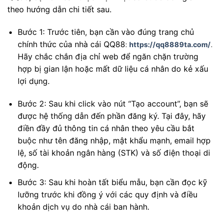
theo hướng dẫn chi tiết sau.
Bước 1: Trước tiên, bạn cần vào đúng trang chủ
chính thức của nhà cái QQ88
:
https://qq8889ta.com/
.
Hãy chắc chắn địa chỉ web để ngăn chặn trường
hợp bị gian lận hoặc mất dữ liệu cá nhân do kẻ xấu
lợi dụng.
Bước 2: Sau khi click vào nút “Tạo account”, bạn sẽ
được hệ thống dẫn đến phần đăng ký. Tại đây, hãy
điền đầy đủ thông tin cá nhân theo yêu cầu bắt
buộc như tên đăng nhập, mật khẩu mạnh, email hợp
lệ, số tài khoản ngân hàng (STK) và số điện thoại di
động.
Bước 3: Sau khi hoàn tất biểu mẫu, bạn cần đọc kỹ
lưỡng trước khi đồng ý với các quy định và điều
khoản dịch vụ do nhà cái ban hành.