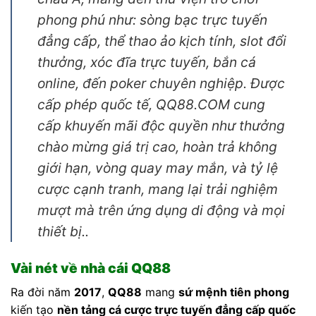
phong phú như: sòng bạc trực tuyến
đẳng cấp, thể thao ảo kịch tính, slot đổi
thưởng, xóc đĩa trực tuyến, bắn cá
online, đến poker chuyên nghiệp. Được
cấp phép quốc tế, QQ88.COM cung
cấp khuyến mãi độc quyền như thưởng
chào mừng giá trị cao, hoàn trả không
giới hạn, vòng quay may mắn, và tỷ lệ
cược cạnh tranh, mang lại trải nghiệm
mượt mà trên ứng dụng di động và mọi
thiết bị..
Vài nét về nhà cái QQ88
Ra đời năm
2017
,
QQ88
mang
sứ mệnh tiên phong
kiến tạo
nền tảng cá cược trực tuyến đẳng cấp quốc