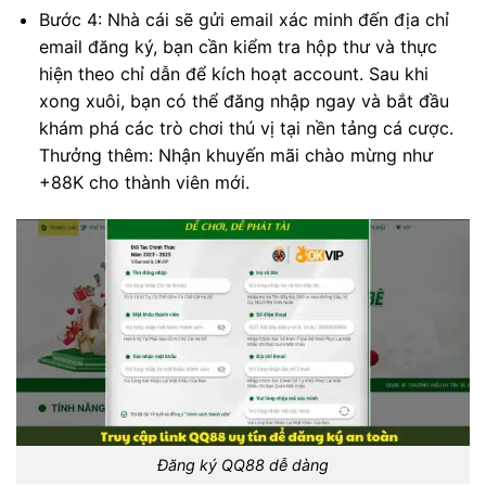
Bước 4: Nhà cái sẽ gửi email xác minh đến địa chỉ
email đăng ký, bạn cần kiểm tra hộp thư và thực
hiện theo chỉ dẫn để kích hoạt account. Sau khi
xong xuôi, bạn có thể đăng nhập ngay và bắt đầu
khám phá các trò chơi thú vị tại nền tảng cá cược.
Thưởng thêm: Nhận khuyến mãi chào mừng như
+88K cho thành viên mới.
Đăng ký QQ88 dễ dàng